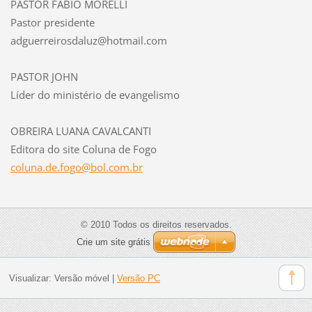
PASTOR FÁBIO MORELLI
Pastor presidente
adguerreirosdaluz@hotmail.com
PASTOR JOHN
Líder do ministério de evangelismo
OBREIRA LUANA CAVALCANTI
Editora do site Coluna de Fogo
coluna.d
e.fogo@b
ol.com.b
r
© 2010 Todos os direitos reservados.
Crie um site grátis
Visualizar:
Versão móvel
|
Versão PC