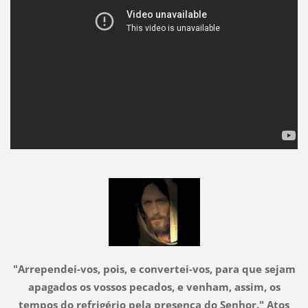
"Arrependei-vos, pois, e convertei-vos, para que sejam
apagados os vossos pecados, e venham, assim, os
tempos do refrigério pela presença do Senhor." Atos