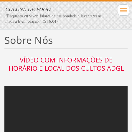
COLUNA DE FOGO
"Enquanto eu viver, falarei da tua bondade e levantarei as
mãos a ti em oração." (Sl 63:4)
Sobre Nós
VÍDEO COM INFORMAÇÕES DE
HORÁRIO E LOCAL DOS CULTOS ADGL