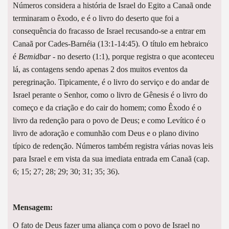
Números considera a história de Israel do Egito a Canaã onde
terminaram o êxodo, e é o livro do deserto que foi a
consequência do fracasso de Israel recusando-se a entrar em
Canaã por Cades-Barnéia (13:1-14:45). O título em hebraico
é
Bemidbar
- no deserto (1:1), porque registra o que aconteceu
lá, as contagens sendo apenas 2 dos muitos eventos da
peregrinação. Tipicamente, é o livro do serviço e do andar de
Israel perante o Senhor, como o livro de Gênesis é o livro do
começo e da criação e do cair do homem; como Êxodo é o
livro da redenção para o povo de Deus; e como Levítico é o
livro de adoração e comunhão com Deus e o plano divino
típico de redenção. Números também registra várias novas leis
para Israel e em vista da sua imediata entrada em Canaã (cap.
6; 15; 27; 28; 29; 30; 31; 35; 36).
Mensagem:
O fato de Deus fazer uma aliança com o povo de Israel no